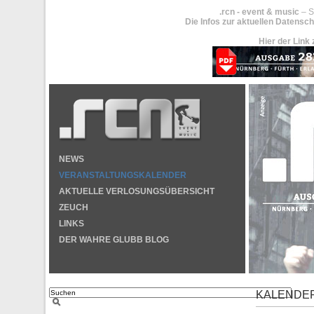
.rcn - event & music
– S
Die Infos zur aktuellen Datensch
Hier der Link 
NEWS
VERANSTALTUNGSKALENDER
AKTUELLE VERLOSUNGSÜBERSICHT
ZEUCH
LINKS
DER WAHRE GLUBB BLOG
KALENDE