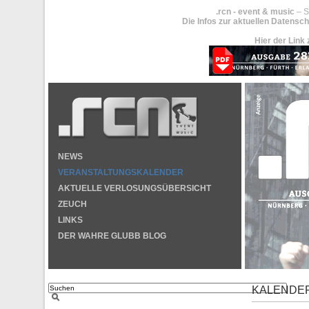
.rcn - event & music
– S
Die Infos zur aktuellen Datensch
Hier der Link 
NEWS
VERANSTALTUNGSKALENDER
AKTUELLE VERLOSUNGSÜBERSICHT
ZEUCH
LINKS
DER WAHRE GLUBB BLOG
KALENDE