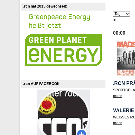
.rcn hat 2015 gewechselt:
<
00:00
.RCN PR
.rcn AUF FACEBOOK
SPORTGEL
mehr
VALERI
WEISSES R
mehr