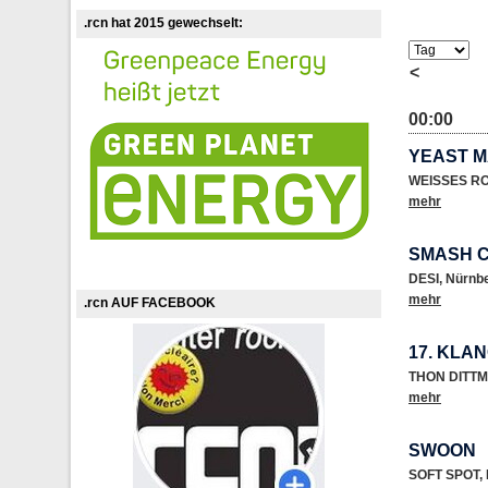
.rcn hat 2015 gewechselt:
<
00:00
YEAST M
WEISSES R
mehr
SMASH 
DESI
,
Nürnb
mehr
.rcn AUF FACEBOOK
17. KLA
THON DITTM
mehr
SWOON
SOFT SPOT
,