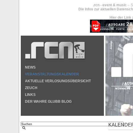
.rcn - event & music
– S
Die Infos zur aktuellen Datensch
Hier der Link 
NEWS
VERANSTALTUNGSKALENDER
AKTUELLE VERLOSUNGSÜBERSICHT
ZEUCH
LINKS
DER WAHRE GLUBB BLOG
KALENDE