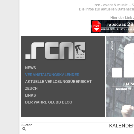
.rcn - event & music
– S
Die Infos zur aktuellen Datensch
Hier der Link 
NEWS
VERANSTALTUNGSKALENDER
AKTUELLE VERLOSUNGSÜBERSICHT
ZEUCH
LINKS
DER WAHRE GLUBB BLOG
KALENDE