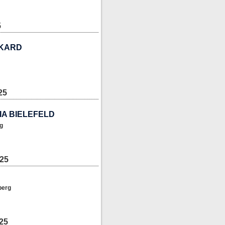
5
NKARD
25
IA BIELEFELD
g
025
berg
25