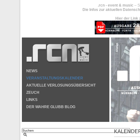
.rcn - event & music
– S
Die Infos zur aktuellen Datensch
Hier der Link 
NEWS
VERANSTALTUNGSKALENDER
AKTUELLE VERLOSUNGSÜBERSICHT
ZEUCH
LINKS
DER WAHRE GLUBB BLOG
KALENDE