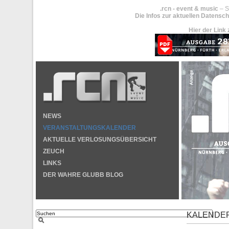
.rcn - event & music
– S
Die Infos zur aktuellen Datensch
Hier der Link 
NEWS
VERANSTALTUNGSKALENDER
AKTUELLE VERLOSUNGSÜBERSICHT
ZEUCH
LINKS
DER WAHRE GLUBB BLOG
KALENDE