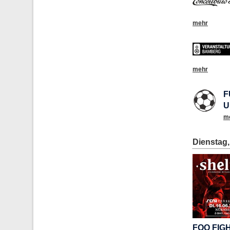
mehr
mehr
F
U
m
Dienstag,
FOO FIG