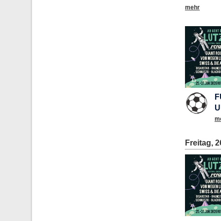
mehr
F
U
m
Freitag, 2