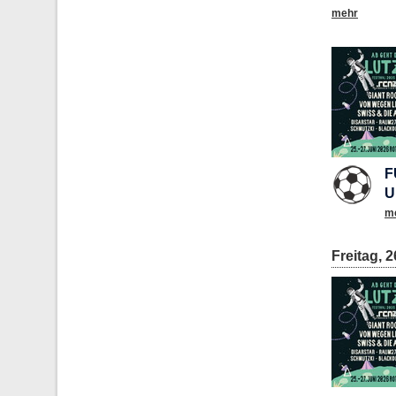
mehr
F
U
m
Freitag, 2