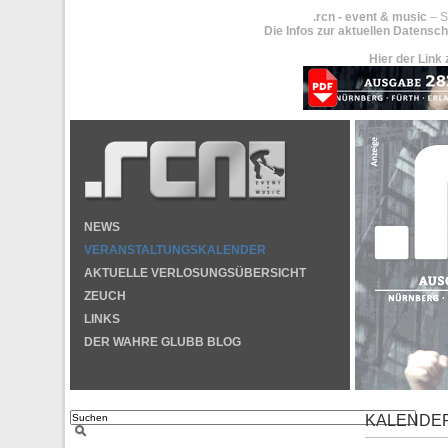
.rcn - event & music
– S
Die Infos zur aktuellen Datensch
Hier der Link 
NEWS
VERANSTALTUNGSKALENDER
AKTUELLE VERLOSUNGSÜBERSICHT
ZEUCH
LINKS
DER WAHRE GLUBB BLOG
KALENDE