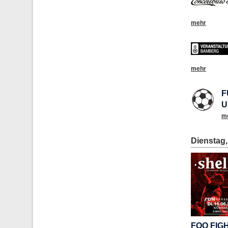
mehr
mehr
F
U
m
Dienstag,
FOO FIG