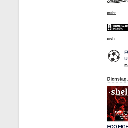
mehr
mehr
F
U
m
Dienstag,
FOO FIG