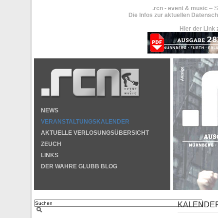
.rcn - event & music
– S
Die Infos zur aktuellen Datensch
Hier der Link 
NEWS
VERANSTALTUNGSKALENDER
AKTUELLE VERLOSUNGSÜBERSICHT
ZEUCH
LINKS
DER WAHRE GLUBB BLOG
KALENDE