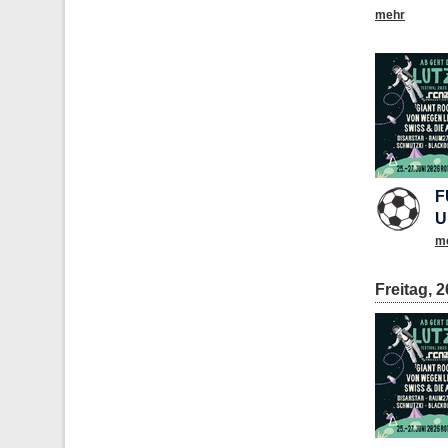
mehr
F
U
m
Freitag, 2