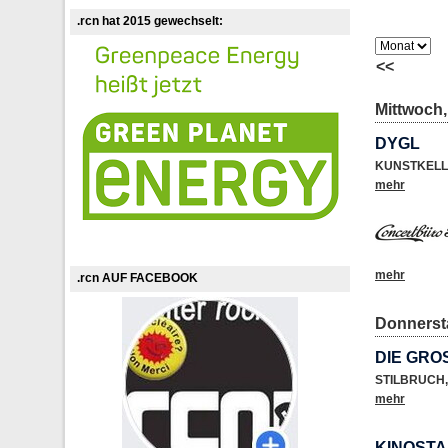
.rcn hat 2015 gewechselt:
<<
Mittwoch, 
DYGL
KUNSTKELL
mehr
mehr
.rcn AUF FACEBOOK
Donnersta
DIE GRO
STILBRUCH
,
mehr
KINOSTA