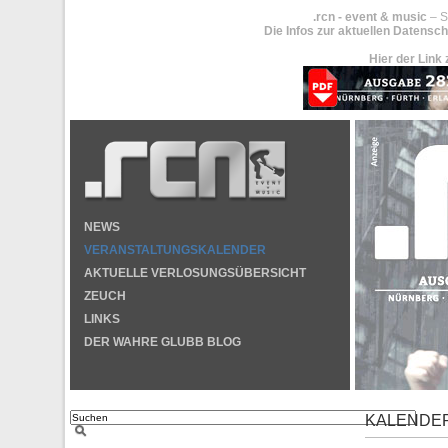
.rcn - event & music
– S
Die Infos zur aktuellen Datensch
Hier der Link 
NEWS
VERANSTALTUNGSKALENDER
AKTUELLE VERLOSUNGSÜBERSICHT
ZEUCH
LINKS
DER WAHRE GLUBB BLOG
KALENDE