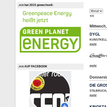
.rcn hat 2015 gewechselt:
<<
Mittwoch, 
DYGL
KUNSTKELL
mehr
mehr
.rcn AUF FACEBOOK
Donnersta
DIE GRO
STILBRUCH
,
mehr
KINOSTA