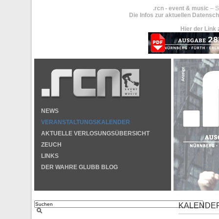
.rcn - event & music
– S
Die Infos zur aktuellen Datensch
Hier der Link 
NEWS
VERANSTALTUNGSKALENDER
AKTUELLE VERLOSUNGSÜBERSICHT
ZEUCH
LINKS
DER WAHRE GLUBB BLOG
KALENDE