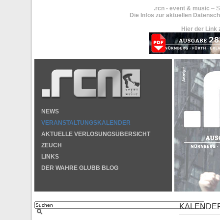
.rcn - event & music
– S
Die Infos zur aktuellen Datensch
Hier der Link 
NEWS
VERANSTALTUNGSKALENDER
AKTUELLE VERLOSUNGSÜBERSICHT
ZEUCH
LINKS
DER WAHRE GLUBB BLOG
KALENDE