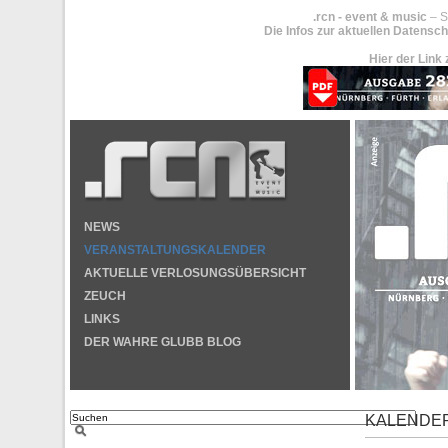
.rcn - event & music
– S
Die Infos zur aktuellen Datensch
Hier der Link 
NEWS
VERANSTALTUNGSKALENDER
AKTUELLE VERLOSUNGSÜBERSICHT
ZEUCH
LINKS
DER WAHRE GLUBB BLOG
KALENDE